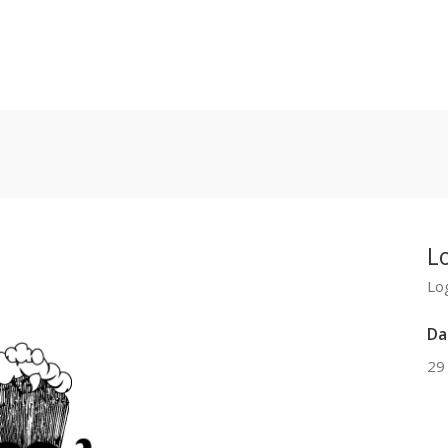
L
Lo
Da
29