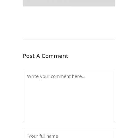
Post A Comment