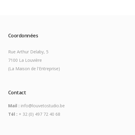
Coordonnées
Rue Arthur Delaby, 5
7100 La Louvière
(La Maison de l'Entreprise)
Contact
Mail :
info@louvetostudio.be
Tél :
+ 32 (0) 497 72 40 68